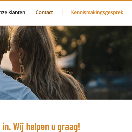
nze klanten
Contact
Kennismakingsgesprek
 in. Wij helpen u graag!