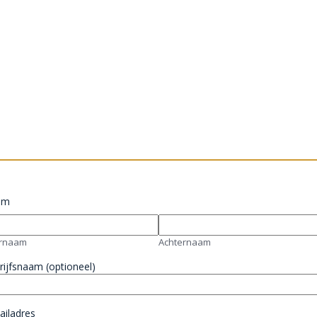
am
rnaam
Achternaam
rijfsnaam (optioneel)
ailadres